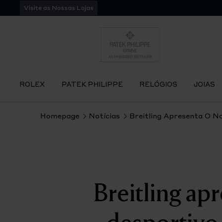
Pular
Visite as Nossas Lojas
para
navegação
ROLEX
PATEK PHILIPPE
RELÓGIOS
JOIAS
Homepage
Notícias
Breitling Apresenta O N
Breitling ap
desportivo 