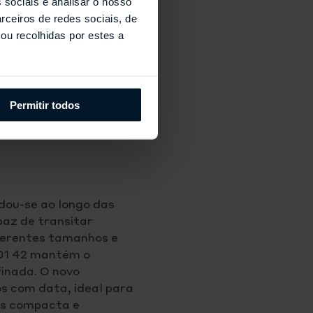
 sociais e analisar o nosso
rceiros de redes sociais, de
ou recolhidas por estes a
Permitir todos
dou-se ao longo das
paz de transitar
iferentes tamanhos e
1 42 mantém o
finada. O novo
s com data, ideal para
is compacta e