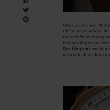
no
Partilhar
Facebook
no
Pin
Twitter
no
Criado nos anos 1980 p
Pinterest
Chronomat nasceu da n
Concebido para respon
do cockpit para se to
Breitling apresenta a
perder a identidade qu