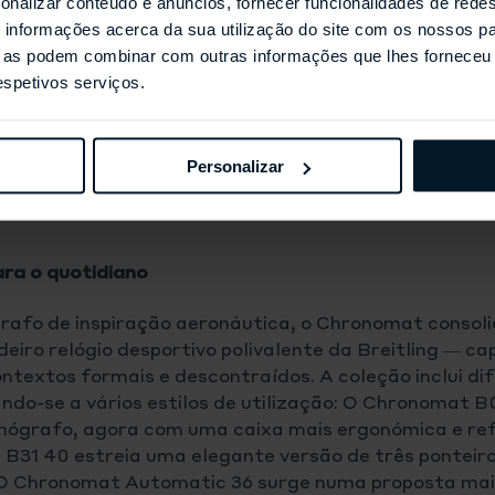
onalizar conteúdo e anúncios, fornecer funcionalidades de redes
informações acerca da sua utilização do site com os nossos pa
ue as podem combinar com outras informações que lhes forneceu 
respetivos serviços.
Personalizar
ra o quotidiano
rafo de inspiração aeronáutica, o Chronomat consoli
iro relógio desportivo polivalente da Breitling — ca
ntextos formais e descontraídos. A coleção inclui d
do-se a vários estilos de utilização:
O Chronomat B0
ronógrafo, agora com uma caixa mais ergonómica e re
31 40 estreia uma elegante versão de três ponteiro
. O Chronomat Automatic 36 surge numa proposta ma