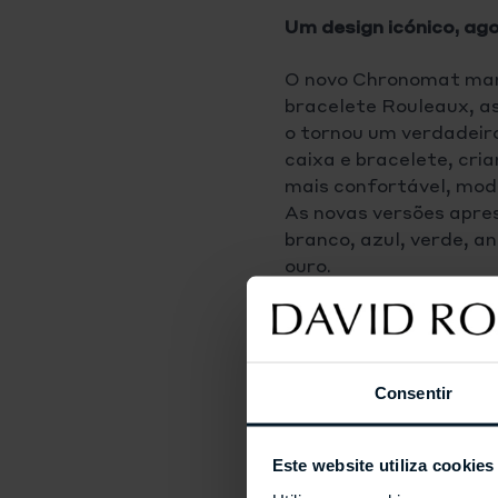
Um design icónico, ag
O novo Chronomat man
bracelete Rouleaux, as
o tornou um verdadeiro
caixa e bracelete, cri
mais confortável, mode
As novas versões apr
branco, azul, verde, an
ouro.
Consentir
Este website utiliza cookies