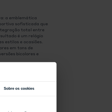
a: a emblemática
portiva sofisticada que
ntegração total entre
esultado é um relógio
 estilos e ocasiões.
ores em tons de
versões bicolores e
Sobre os cookies