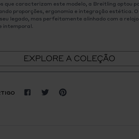
que caracterizam este modelo, a Breitling optou por
ndo proporções, ergonomia e integração estética. O 
 seu legado, mas perfeitamente alinhado com a reloj
e intemporal.
Partilhar
Partilhar
Pin
RTIGO
no
no
no
Facebook
Twitter
Pinterest