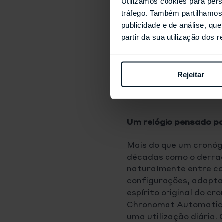
Utilizamos cookies para pers
tráfego. Também partilhamos 
publicidade e de análise, q
partir da sua utilização dos 
Rejeitar
Um relógio pensado pa
Mais do que um cronóg
décadas como o derrade
naturalmente entre co
configurações, adaptan
espírito original do c
Chronomat Automatic B
uma utilização diária