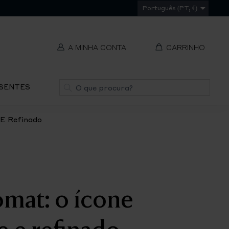
Português (PT, €)
A MINHA CONTA
CARRINHO
t
Pesquisa
ESENTES
V
REMOVER
ti
 E Refinado
S
IR
omat: o ícone
PA
O
CH
e e refinado