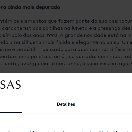
ora ainda mais depurado
tém os elementos que fazem parte da sua assinatur
 características patilhas na luneta e a presença des
 símbolo dos anos 1990. A grande novidade está na i
ando uma silhueta mais fluida e elegante no pulso. O r
rno e versátil — pensado para acompanhar diferentes
esentam uma paleta cromática variada, com mostrad
tracite, azul-glaciar e castanho, disponíveis em aço, 
Detalhes