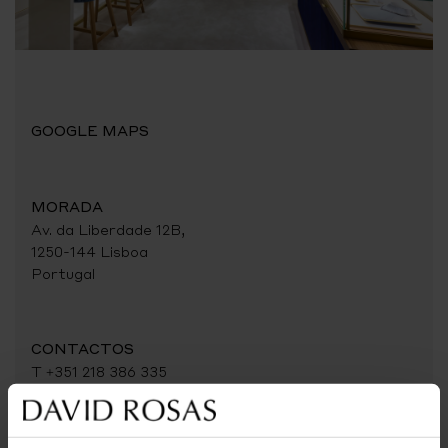
GOOGLE MAPS
MORADA
Av. da Liberdade 12B,
1250-144 Lisboa
Portugal
CONTACTOS
T +351 218 386 335
(chamada para a rede fixa nacional)
WhatsApp +351 911 743 100
(chamada para a rede móvel nacional)