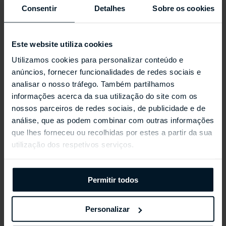
E chaumetboutiquelisboa@davidrosas.com
Consentir
Detalhes
Sobre os cookies
HORÁRIO
Este website utiliza cookies
Segunda a Sábado: das 10h00 às 13h00
Utilizamos cookies para personalizar conteúdo e
e das 14h00 às 19h00
anúncios, fornecer funcionalidades de redes sociais e
Domingo: encerrada
analisar o nosso tráfego. Também partilhamos
informações acerca da sua utilização do site com os
Última admissão às 18h45, para garantir a qualidade
nossos parceiros de redes sociais, de publicidade e de
do atendimento até ao fecho.
análise, que as podem combinar com outras informações
que lhes forneceu ou recolhidas por estes a partir da sua
utilização dos respetivos serviços.
HORÁRIO PARA DIAS ESPECIAIS
AGOSTO
Permitir todos
15 de Agosto: Encerrada
Personalizar