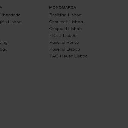
A
MONOMARCA
 Liberdade
Breitling Lisboa
glés Lisboa
Chaumet Lisboa
Chopard Lisboa
FRED Lisboa
ping
Panerai Porto
Lago
Panerai Lisboa
TAG Heuer Lisboa
étodos
e