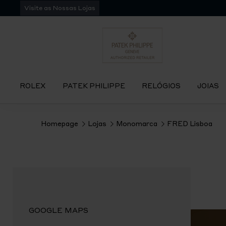
Pular
Visite as Nossas Lojas
para
navegação
ROLEX
PATEK PHILIPPE
RELÓGIOS
JOIAS
Homepage
Lojas
Monomarca
FRED Lisboa
GOOGLE MAPS