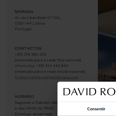
MORADA
Av. da Liberdade N.º 12A,
1250-144 Lisboa
Portugal
CONTACTOS
+351 218 386 333
(chamada para a rede fixa nacional)
WhatsApp
+351 914 442 849
(chamada para a rede móvel nacional)
fredcornerlisboa@davidrosas.com
HORÁRIO
Segunda a Sábado: das 10h00 às 13h00
e das 14h00 às 19h00
Consentir
Domingo: encerrada