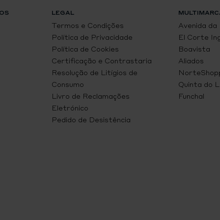
OS
LEGAL
MULTIMARC
Termos e Condições
Avenida da
Política de Privacidade
El Corte In
Política de Cookies
Boavista
Certificação e Contrastaria
Aliados
Resolução de Litígios de
NorteShop
Consumo
Quinta do 
Livro de Reclamações
Funchal
Eletrónico
Pedido de Desistência
M
d