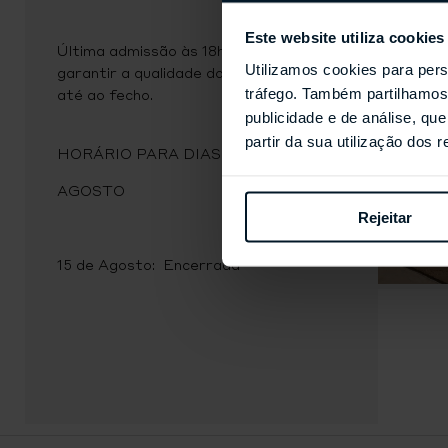
Este website utiliza cookies
Última admissão às 18h45, para
Utilizamos cookies para pers
garantir a qualidade do atendimento
tráfego. Também partilhamos 
até ao fecho.
publicidade e de análise, q
partir da sua utilização dos 
HORÁRIO PARA DIAS ESPECIAIS
AGOSTO
Rejeitar
15 de Agosto: Encerrada