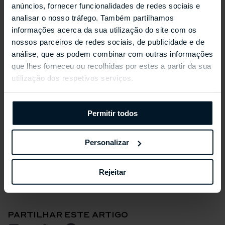
anúncios, fornecer funcionalidades de redes sociais e
analisar o nosso tráfego. Também partilhamos
informações acerca da sua utilização do site com os
nossos parceiros de redes sociais, de publicidade e de
análise, que as podem combinar com outras informações
que lhes forneceu ou recolhidas por estes a partir da sua
David Rosas
utilização dos respetivos serviços.
Avenida dos Aliados, 237
4000-407 Porto
Email: aliados@davidrosas.com
Permitir todos
Telef.: +351 227 662 740 (
chamada para a rede
fixa nacional
)
Telem.: +351 915 228 294 (
chamada para a rede
Personalizar
móvel nacional
)
Rejeitar
PARTILHAR ESTE ARTIGO