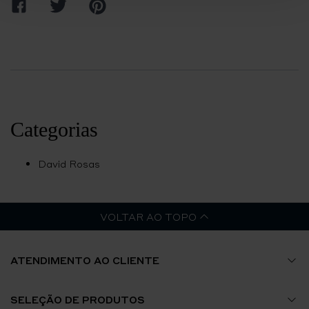
Partilhar
Partilhar
Pin
no
no
no
Facebook
Twitter
Pinterest
Categorias
David Rosas
VOLTAR AO TOPO
ATENDIMENTO AO CLIENTE
Guia de Tamanhos
SELEÇÃO DE PRODUTOS