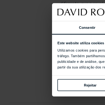
diferente, que a envolv
estética definida e o 
inovação, e são as ra
mais conhecidos no hori
Consentir
Não demorou muito pa
Roberto Coin. As jóia
vida das revistas inte
Este website utiliza cookies
tapetes vermelhos. Ro
Utilizamos cookies para pers
espírito pioneiro e cr
tráfego. Também partilhamos 
década.
publicidade e de análise, q
partir da sua utilização dos 
PARTILHAR ESTE A
Rejeitar