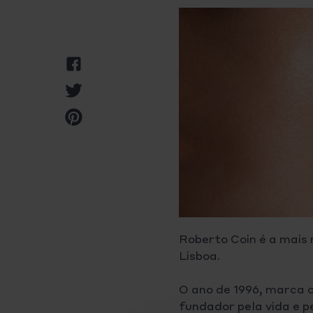
Partilhar
no
Partilhar
Facebook
no
Pin
Twitter
no
Pinterest
Roberto Coin é a mais 
Lisboa.
O ano de 1996, marca o
fundador pela vida e p