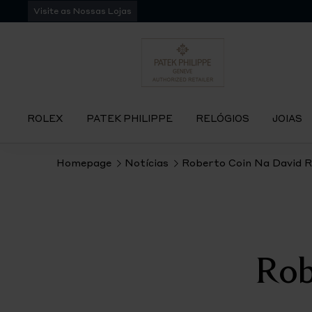
Pular
Visite as Nossas Lojas
para
navegação
ROLEX
PATEK PHILIPPE
RELÓGIOS
JOIAS
Homepage
Notícias
Roberto Coin Na David 
Rob