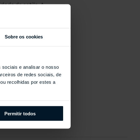
idade de estilo. A
ico de elegância e
tempo, um dos nomes
Sobre os cookies
os com as coleções de
 de moda e estilo de
samente em muitos
 imprensa como um
 sociais e analisar o nosso
santes da última
rceiros de redes sociais, de
ou recolhidas por estes a
Permitir todos