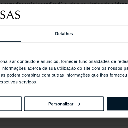
e num fascínio inconfundível de singularidade e ident
design experimental fazem de cada joia um exemplo ún
zões pelas quais a marca se tornou, em muito pouco 
zonte internacional de joias.
Detalhes
ra os mundos da moda e do cinema ficarem empolgad
s aparecem cada vez mais frequentemente nas páginas
rnacionais de luxo e tiveram a honra de brilhar inten
berto Coin é agora universalmente reconhecido pela
onalizar conteúdo e anúncios, fornecer funcionalidades de redes
iador de algumas das tendências de jóias mais interes
informações acerca da sua utilização do site com os nossos pa
ue as podem combinar com outras informações que lhes forneceu 
respetivos serviços.
Partilhar
Partilhar
Pin
RTIGO
no
no
no
Personalizar
Facebook
Twitter
Pinterest