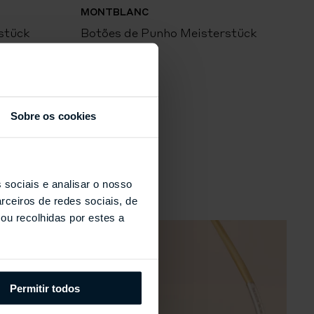
MONTBLANC
stück
Botões de Punho Meisterstück
B
Sobre os cookies
s
 sociais e analisar o nosso
rceiros de redes sociais, de
ou recolhidas por estes a
Permitir todos