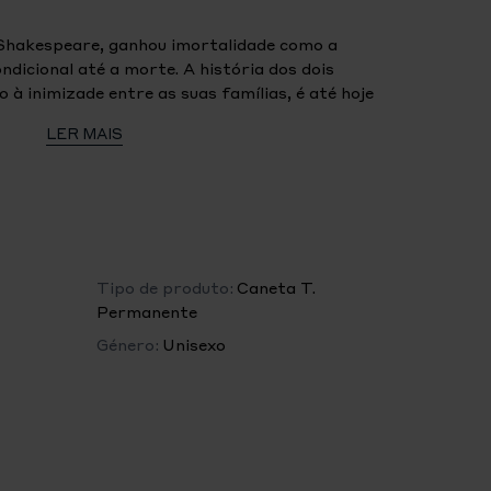
 Shakespeare, ganhou imortalidade como a
dicional até a morte. A história dos dois
à inimizade entre as suas famílias, é até hoje
is pertinentes e comoventes já escritas. A coleção
LER MAIS
eu e Julieta é dedicada a este marco na
-tinteiro Doué Classique é dedicada a Julieta e
do seu amante: «Ó, fala novamente, anjo
de marfim, feito de resina preciosa, é
pa revestida a ouro com um padrão de asas de
rtesanal, feito de ouro maciço Au 750, tem uma
a: o nome «Julieta» imortalizado dentro de um
Tipo de produto:
Caneta T.
 adaga e emoldurado por raios em forma de
Permanente
Género:
Unisexo