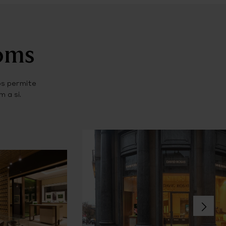
ooms
os permite
 a si.