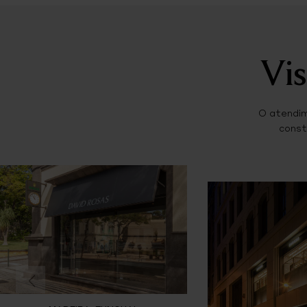
Vis
O atendim
const