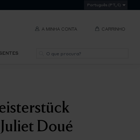
Português (PT, €)
A MINHA CONTA
CARRINHO
t
Pesquisa
ESENTES
V
REMOVER
ti
S
isterstück
IR
PA
Juliet Doué
O
CH