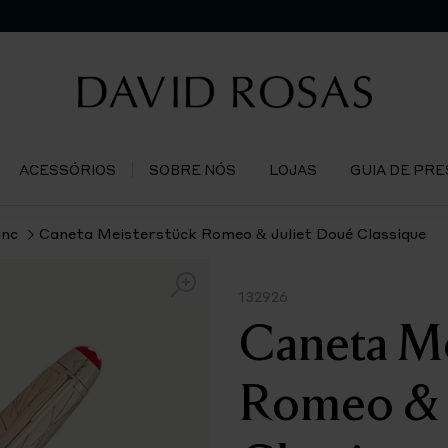
ACESSÓRIOS
SOBRE NÓS
LOJAS
GUIA DE PR
nc
Caneta Meisterstück Romeo & Juliet Doué Classique
132926
Caneta Me
Romeo & 