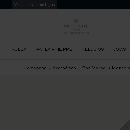
Pular
Visite as Nossas Lojas
para
navegação
ROLEX
PATEK PHILIPPE
RELÓGIOS
JOIAS
Homepage
Acessórios
Por Marca
Montbla