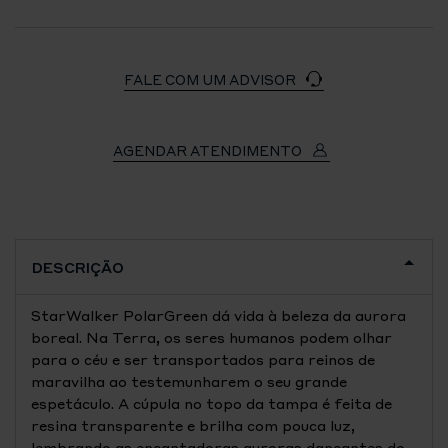
FALE COM UM ADVISOR
AGENDAR ATENDIMENTO
DESCRIÇÃO
StarWalker PolarGreen dá vida à beleza da aurora
boreal. Na Terra, os seres humanos podem olhar
para o céu e ser transportados para reinos de
maravilha ao testemunharem o seu grande
espetáculo. A cúpula no topo da tampa é feita de
resina transparente e brilha com pouca luz,
lembrando as encantadoras auroras dançantes do