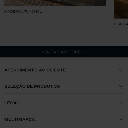
MADEIRA, FUNCHAL
LISBOA
VOLTAR AO TOPO
ATENDIMENTO AO CLIENTE
Guia de Tamanhos
SELEÇÃO DE PRODUTOS
A Minha Conta
Relógios
LEGAL
Envios e Encomendas
Jóias
Termos e Condições
MULTIMARCA
Trocas e Devoluções
Acessórios