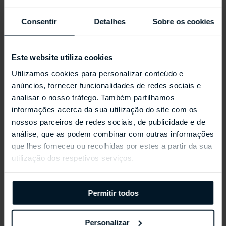
Consentir
Detalhes
Sobre os cookies
Este website utiliza cookies
Utilizamos cookies para personalizar conteúdo e
anúncios, fornecer funcionalidades de redes sociais e
analisar o nosso tráfego. Também partilhamos
informações acerca da sua utilização do site com os
nossos parceiros de redes sociais, de publicidade e de
análise, que as podem combinar com outras informações
REPOSSI ANTIFER
que lhes forneceu ou recolhidas por estes a partir da sua
utilização dos respetivos serviços.
Permitir todos
Personalizar