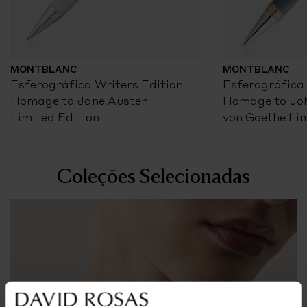
MONTBLANC
MONTBLANC
Esferográfica Writers Edition
Esferográfica 
Homage to Jane Austen
Homage to Jo
Limited Edition
von Goethe Lim
Coleções Selecionadas