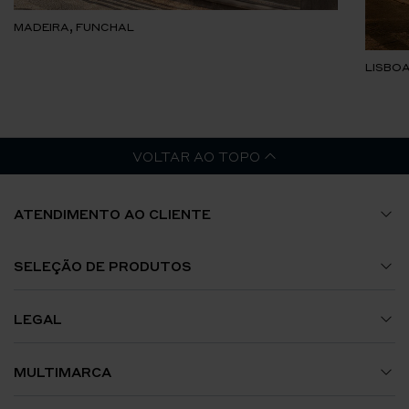
MADEIRA, FUNCHAL
LISBOA
VOLTAR AO TOPO
ATENDIMENTO AO CLIENTE
Guia de Tamanhos
SELEÇÃO DE PRODUTOS
A Minha Conta
Relógios
LEGAL
Envios e Encomendas
Jóias
Termos e Condições
MULTIMARCA
Trocas e Devoluções
Acessórios
Política de Privacidade