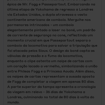
épica de Mr. Fogg e Passepartout. Embarcando na
última etapa de Yokohama de regresso a Londres
via Estados Unidos, a dupla atravessa o vasto
continente americano de comboio. Mergulhe nos
pormenores intrincados - um comboio
elegantemente pintado a laser no boné, um padrão
de corrente de segurança no cone, reflectindo um
momento crucial em que Passepartout separa o
comboio da locomotiva para salvar a tripulação que
foi atacada pelos Sioux. O design do boné capta as
válvulas de pressão e o fumo da locomotiva,
enquanto o clipe ostenta um naipe de cartas com
um coração lacado a vermelho, simbolizando a união
entre Phileas Fogg e a Princesa Aouda. Além disso,
os naipes de cartas representam a ousada aposta
de Fogg de completar a viagem em apenas 80 dias.
A parte superior da tampa apresenta a cronologia
da viagem em relevo - 36 dias de Yokohama a
Londres, culminando no total de 80 dias à volta do
mundo.