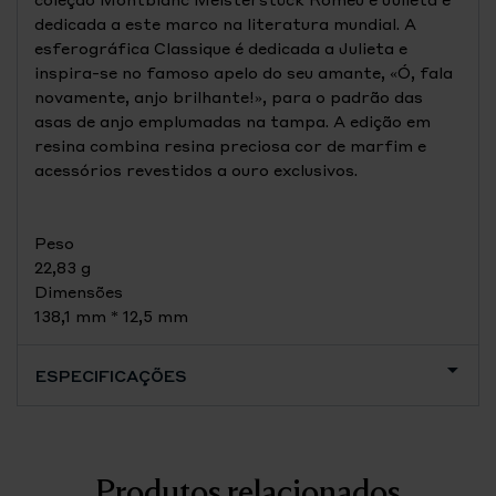
dedicada a este marco na literatura mundial. A
esferográfica Classique é dedicada a Julieta e
inspira-se no famoso apelo do seu amante, «Ó, fala
novamente, anjo brilhante!», para o padrão das
asas de anjo emplumadas na tampa. A edição em
resina combina resina preciosa cor de marfim e
acessórios revestidos a ouro exclusivos.
Peso
22,83 g
Dimensões
138,1 mm * 12,5 mm
ESPECIFICAÇÕES
Produtos relacionados