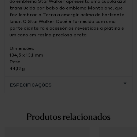
do emblema StarWalker apresenta uma cúpula azul
translúcida por baixo do emblema Montblanc, que
faz lembrar a Terra a emergir acima do horizonte
lunar. O StarWalker Doué é fornecido com uma
parte dianteira e acessórios revestidos a platina e
um cano em resina preciosa preta.
Dimensões
134,5 x 13,1 mm
Peso
44,12 g
ESPECIFICAÇÕES
Produtos relacionados