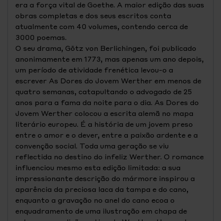
era a força vital de Goethe. A maior edição das suas
obras completas e dos seus escritos conta
atualmente com 40 volumes, contendo cerca de
3000 poemas.
O seu drama, Götz von Berlichingen, foi publicado
anonimamente em 1773, mas apenas um ano depois,
um período de atividade frenética levou-o a
escrever As Dores do Jovem Werther em menos de
quatro semanas, catapultando o advogado de 25
anos para a fama da noite para o dia. As Dores do
Jovem Werther colocou a escrita alemã no mapa
literário europeu. É a história de um jovem preso
entre o amor e o dever, entre a paixão ardente e a
convenção social. Toda uma geração se viu
reflectida no destino do infeliz Werther. O romance
influenciou mesmo esta edição limitada: a sua
impressionante descrição do mármore inspirou a
aparência da preciosa laca da tampa e do cano,
enquanto a gravação no anel do cano ecoa o
enquadramento de uma ilustração em chapa de