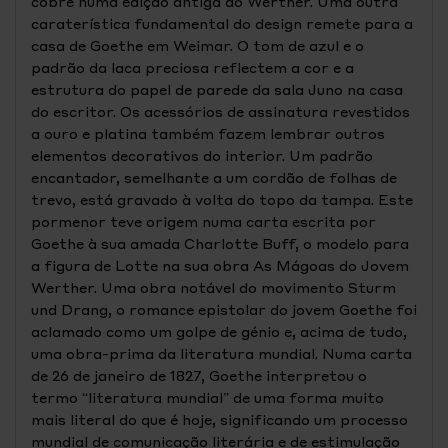
cobre numa edição antiga do Werther. Uma outra
caraterística fundamental do design remete para a
casa de Goethe em Weimar. O tom de azul e o
padrão da laca preciosa reflectem a cor e a
estrutura do papel de parede da sala Juno na casa
do escritor. Os acessórios de assinatura revestidos
a ouro e platina também fazem lembrar outros
elementos decorativos do interior. Um padrão
encantador, semelhante a um cordão de folhas de
trevo, está gravado à volta do topo da tampa. Este
pormenor teve origem numa carta escrita por
Goethe à sua amada Charlotte Buff, o modelo para
a figura de Lotte na sua obra As Mágoas do Jovem
Werther. Uma obra notável do movimento Sturm
und Drang, o romance epistolar do jovem Goethe foi
aclamado como um golpe de génio e, acima de tudo,
uma obra-prima da literatura mundial. Numa carta
de 26 de janeiro de 1827, Goethe interpretou o
termo “literatura mundial” de uma forma muito
mais literal do que é hoje, significando um processo
mundial de comunicação literária e de estimulação