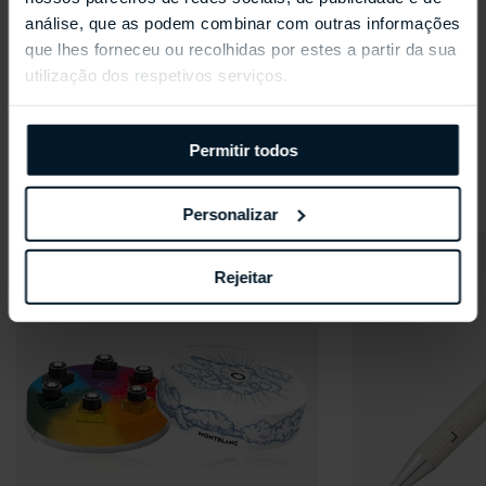
46,29 g
análise, que as podem combinar com outras informações
que lhes forneceu ou recolhidas por estes a partir da sua
utilização dos respetivos serviços.
ESPECIFICAÇÕES
Permitir todos
Produtos relacionados
Personalizar
Rejeitar