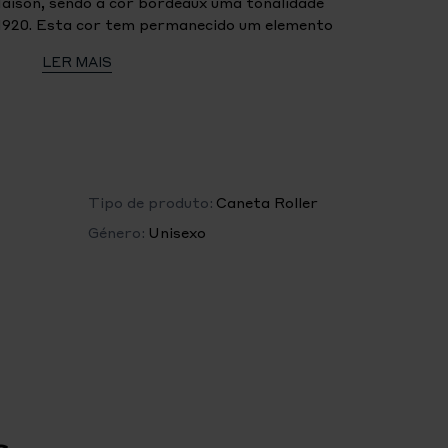
aison, sendo a cor bordeaux uma tonalidade
1920. Esta cor tem permanecido um elemento
anc desde então. A tampa e o corpo da caneta
LER MAIS
são fabricados em resina preciosa bordeaux com
tando o icónico emblema branco da Montblanc
a.
Tipo de produto:
Caneta Roller
Género:
Unisexo