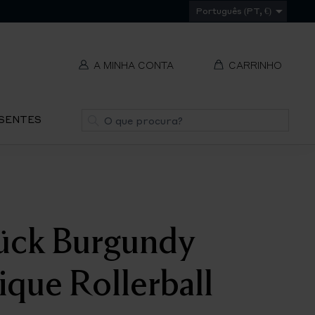
Português (PT, €)
A MINHA CONTA
CARRINHO
t
Pesquisa
ESENTES
V
REMOVER
ti
S
ück Burgundy
IR
PA
ique Rollerball
O
CH