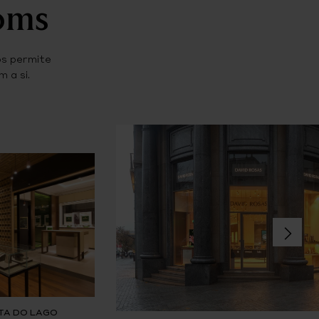
ooms
os permite
 a si.
TA DO LAGO