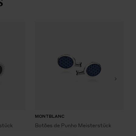
s
MONTBLANC
stück
Botões de Punho Meisterstück
B