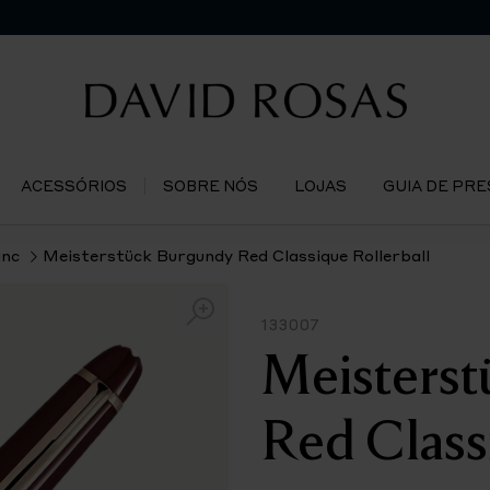
ACESSÓRIOS
SOBRE NÓS
LOJAS
GUIA DE PR
nc
Meisterstück Burgundy Red Classique Rollerball
133007
Meisterst
Red Class