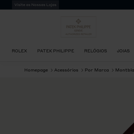
Pular
Visite as Nossas Lojas
para
navegação
ROLEX
PATEK PHILIPPE
RELÓGIOS
JOIAS
Homepage
Acessórios
Por Marca
Montbla