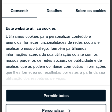
Consentir
Detalhes
Sobre os cookies
Este website utiliza cookies
Utilizamos cookies para personalizar conteúdo e
anúncios, fornecer funcionalidades de redes sociais e
analisar o nosso tráfego. Também partilhamos
informações acerca da sua utilização do site com os
nossos parceiros de redes sociais, de publicidade e de
análise, que as podem combinar com outras informações
REPOSSI ANTIFER
que lhes forneceu ou recolhidas por estes a partir da sua
utilização dos respetivos serviços.
Permitir todos
Personalizar