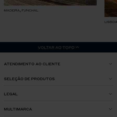
MADEIRA, FUNCHAL
LISBOA
VOLTAR AO TOPO
ATENDIMENTO AO CLIENTE
Guia de Tamanhos
SELEÇÃO DE PRODUTOS
A Minha Conta
Relógios
LEGAL
Envios e Encomendas
Jóias
Termos e Condições
MULTIMARCA
Trocas e Devoluções
Acessórios