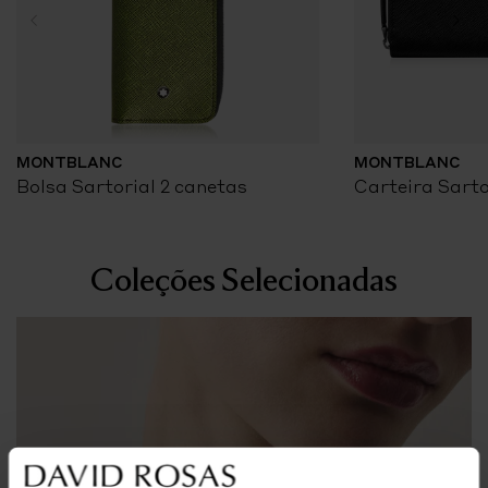
MONTBLANC
MONTBLANC
Bolsa Sartorial 2 canetas
Carteira Sarto
Coleções Selecionadas