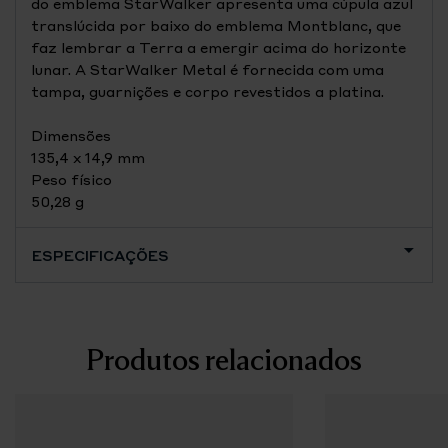
do emblema StarWalker apresenta uma cúpula azul
translúcida por baixo do emblema Montblanc, que
faz lembrar a Terra a emergir acima do horizonte
lunar. A StarWalker Metal é fornecida com uma
tampa, guarnições e corpo revestidos a platina.
Dimensões
135,4 x 14,9 mm
Peso físico
50,28 g
ESPECIFICAÇÕES
Produtos relacionados