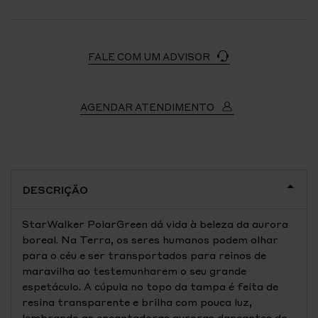
FALE COM UM ADVISOR
AGENDAR ATENDIMENTO
DESCRIÇÃO
StarWalker PolarGreen dá vida à beleza da aurora
boreal. Na Terra, os seres humanos podem olhar
para o céu e ser transportados para reinos de
maravilha ao testemunharem o seu grande
espetáculo. A cúpula no topo da tampa é feita de
resina transparente e brilha com pouca luz,
lembrando as encantadoras auroras dançantes do