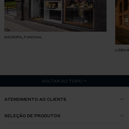
MADEIRA, FUNCHAL
LISBOA
VOLTAR AO TOPO
ATENDIMENTO AO CLIENTE
Guia de Tamanhos
SELEÇÃO DE PRODUTOS
A Minha Conta