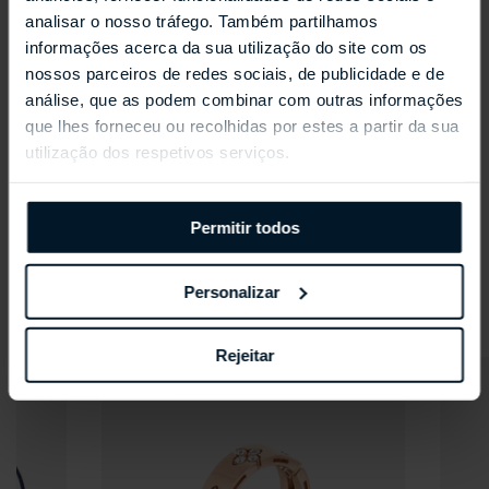
analisar o nosso tráfego. Também partilhamos
informações acerca da sua utilização do site com os
HERMÈS
MESSIKA
nossos parceiros de redes sociais, de publicidade e de
Heure H
Pulseira Pavé Messika
análise, que as podem combinar com outras informações
CARE(s)
€3.200,00
que lhes forneceu ou recolhidas por estes a partir da sua
€1.490,00
utilização dos respetivos serviços.
A Mostrar
22
produtos de 22
Permitir todos
Personalizar
Novidades
Rejeitar