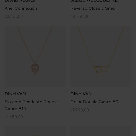
DAVID ROSAS
JAEGER-LECOULTRE
Anel ConneXion
Reverso Classic Small
€2.160,00
€8.750,00
DINH VAN
DINH VAN
Fio com Pendente Double
Colar Double Cœurs R9
Cœurs R10
€1.990,00
€1.650,00