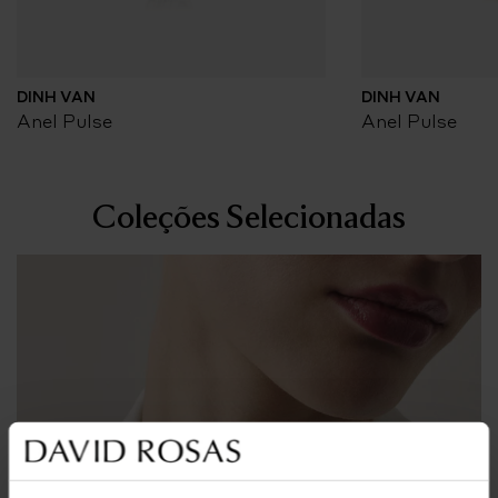
DINH VAN
DINH VAN
Anel Pulse
Anel Pulse
Coleções Selecionadas