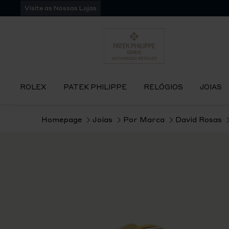
Pular
Visite as Nossas Lojas
para
navegação
ROLEX
PATEK PHILIPPE
RELÓGIOS
JOIAS
Homepage
Joias
Por Marca
David Rosas