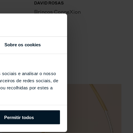
DAVID ROSAS
D
Brincos ConneXion
C
Sobre os cookies
s
 sociais e analisar o nosso
rceiros de redes sociais, de
ou recolhidas por estes a
Permitir todos