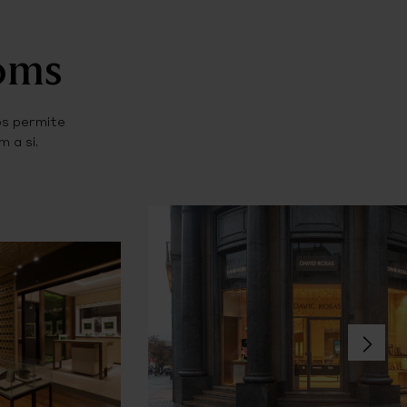
ooms
os permite
 a si.