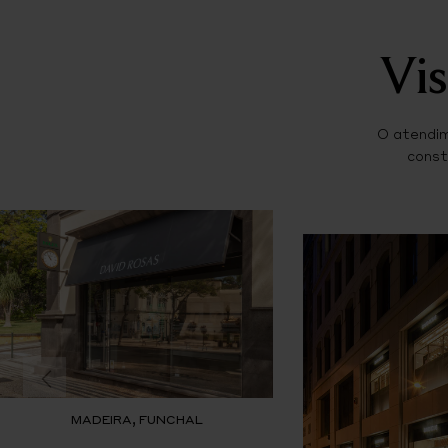
Vis
O atendim
const
MADEIRA, FUNCHAL