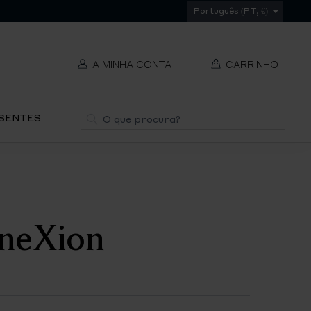
Português (PT, €)
A MINHA CONTA
CARRINHO
t
Pesquisa
ESENTES
V
REMOVER
ti
S
neXion
IR
PA
O
CH