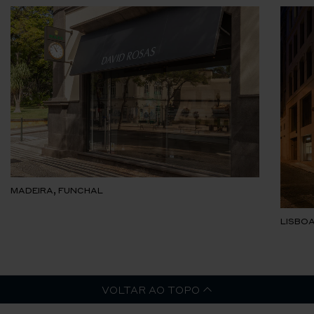
MADEIRA, FUNCHAL
LISBOA
VOLTAR AO TOPO