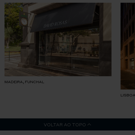
MADEIRA, FUNCHAL
LISBOA
VOLTAR AO TOPO