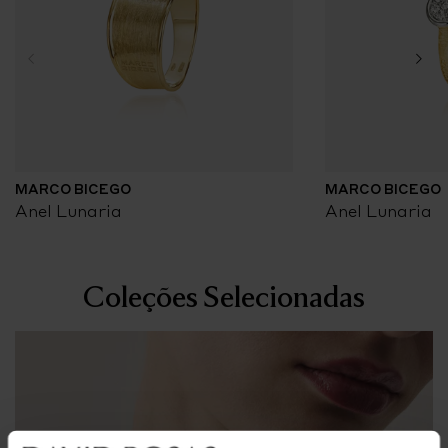
MARCO BICEGO
MARCO BICEGO
Anel Lunaria
Anel Lunaria
Coleções Selecionadas