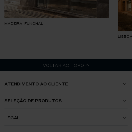
MADEIRA, FUNCHAL
LISBOA
VOLTAR AO TOPO
ATENDIMENTO AO CLIENTE
Guia de Tamanhos
SELEÇÃO DE PRODUTOS
A Minha Conta
Relógios
LEGAL
Envios e Encomendas
Jóias