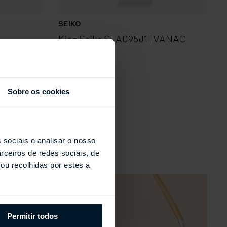
SEIKO
S
King Seiko SLA095J1 | VANAC
K
8L45
Sobre os cookies
s
 sociais e analisar o nosso
rceiros de redes sociais, de
ou recolhidas por estes a
Permitir todos