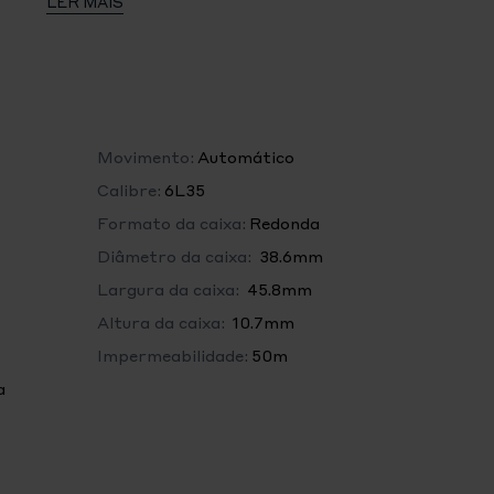
LER MAIS
ual
Movimento:
Automático
Calibre:
6L35
Formato da caixa:
Redonda
iro dos segundos para ajuste preciso da hora
Diâmetro da caixa:
38.6mm
Largura da caixa:
45.8mm
Altura da caixa:
10.7mm
Impermeabilidade:
50m
a