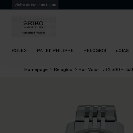
Pular
Visite as Nossas Lojas
para
navegação
ROLEX
PATEK PHILIPPE
RELÓGIOS
JOIAS
Homepage
Relógios
Por Valor
€2.500 - €5.