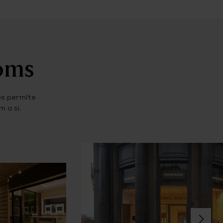
ooms
os permite
 a si.