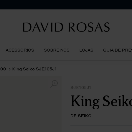
ACESSÓRIOS
SOBRE NÓS
LOJAS
GUIA DE PR
000
King Seiko SJE105J1
SJE105J1
King Seik
DE SEIKO