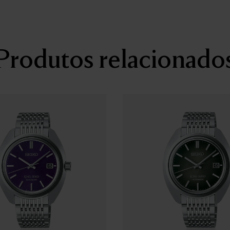
Revestimento do Vidro
Tratamento anti-reflexo na
Fecho
Fecho de báscula com botão
Distância entre as asas
Produtos relacionado
19
Outros Detalhes
Resistência à água
5 bar
Resistência Magnética
4,800 A/m
Peso
130.0
Características
Tampa de rosca