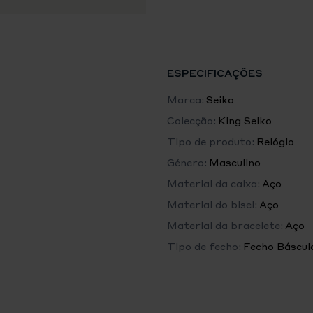
Tipo de Movimento
Automático com corda man
Precisão
+15 a -10 segundos/dia
Autonomia
ESPECIFICAÇÕES
c. 45 horas
Rubis
Marca:
Seiko
26
Colecção:
King Seiko
Funções
Tipo de produto:
Relógio
Função de paragem do ponte
Indicador de data
Género:
Masculino
Caixa/Bracelete
Material da caixa:
Aço
Material da Caixa
Material do bisel:
Aço
Aço inoxidável
Tamanho de Caixa
Material da bracelete:
Aço
Altura: 10.7mm
Tipo de fecho:
Fecho Báscul
Diâmetro: 38.6mm
Topo a base: 45.8mm
Material do Vidro
Safira em forma de caixa