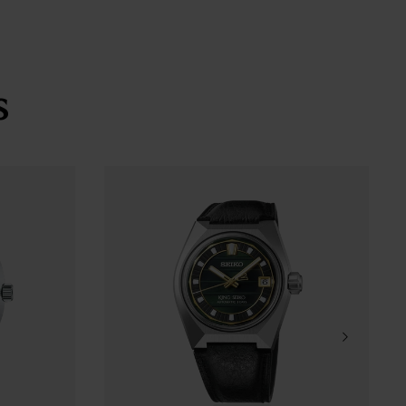
 face interna
 de segurança
s