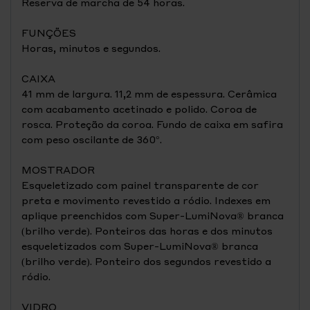
Reserva de marcha de 54 horas.
FUNÇÕES
Horas, minutos e segundos.
CAIXA
41 mm de largura. 11,2 mm de espessura. Cerâmica
com acabamento acetinado e polido. Coroa de
rosca. Proteção da coroa. Fundo de caixa em safira
com peso oscilante de 360°.
MOSTRADOR
Esqueletizado com painel transparente de cor
preta e movimento revestido a ródio. Indexes em
aplique preenchidos com Super-LumiNova® branca
(brilho verde). Ponteiros das horas e dos minutos
esqueletizados com Super-LumiNova® branca
(brilho verde). Ponteiro dos segundos revestido a
ródio.
VIDRO