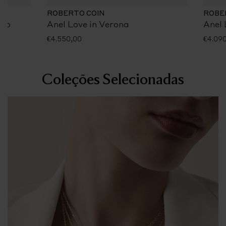
ROBERTO COIN
ROBE
ejo
Anel Love in Verona
Anel 
€4.550,00
€4.09
Coleções Selecionadas