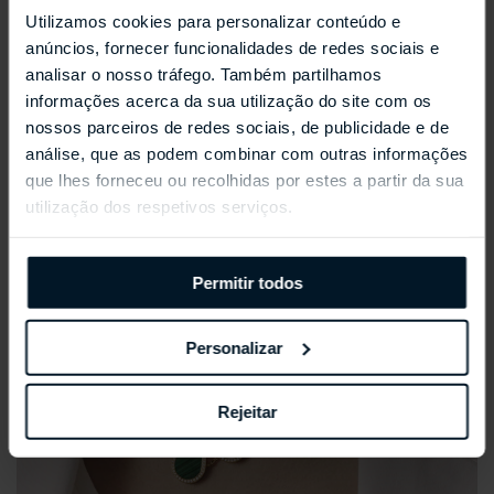
Coleções Selecionadas
Utilizamos cookies para personalizar conteúdo e
anúncios, fornecer funcionalidades de redes sociais e
analisar o nosso tráfego. Também partilhamos
informações acerca da sua utilização do site com os
nossos parceiros de redes sociais, de publicidade e de
análise, que as podem combinar com outras informações
que lhes forneceu ou recolhidas por estes a partir da sua
utilização dos respetivos serviços.
Permitir todos
Personalizar
Rejeitar