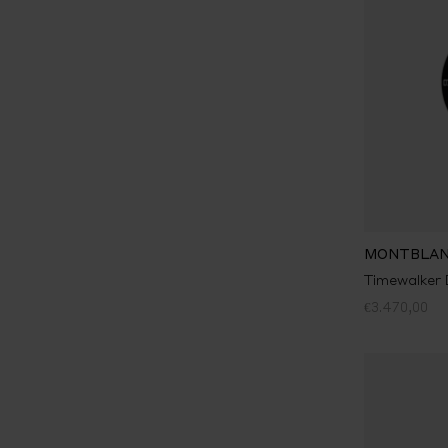
MONTBLA
Timewalker 
€3.470,00