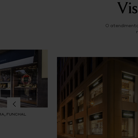
Vis
O atendimento 
RA, FUNCHAL