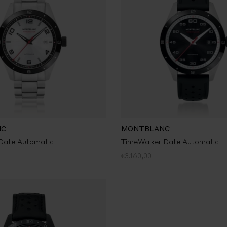
NC
MONTBLANC
Date Automatic
TimeWalker Date Automatic
€3.160,00