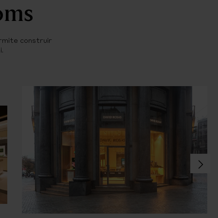
ooms
rmite construir
.