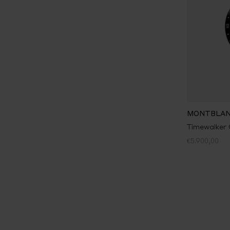
MONTBLA
Timewalker
€5.900,00