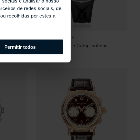
 sociais e analisar o nosso
rceiros de redes sociais, de
ou recolhidas por estes a
PATEK PHILIPPE
ons
6105G-001 - Grand Complications
Permitir todos
€419.203,00