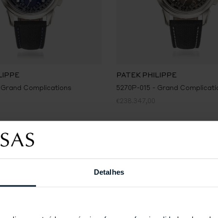
LIPPE
PATEK PHILIPPE
 Grand Complications
5270P-015 - Grand Complicati
€238.347,00
Detalhes