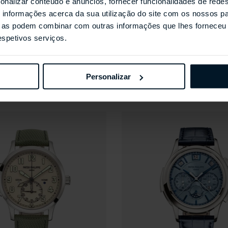
onalizar conteúdo e anúncios, fornecer funcionalidades de redes
informações acerca da sua utilização do site com os nossos pa
ue as podem combinar com outras informações que lhes forneceu 
respetivos serviços.
LIPPE
PATEK PHILIPPE
 Grand Complications
5322G-001 - Grand Complicati
Personalizar
€269.488,00