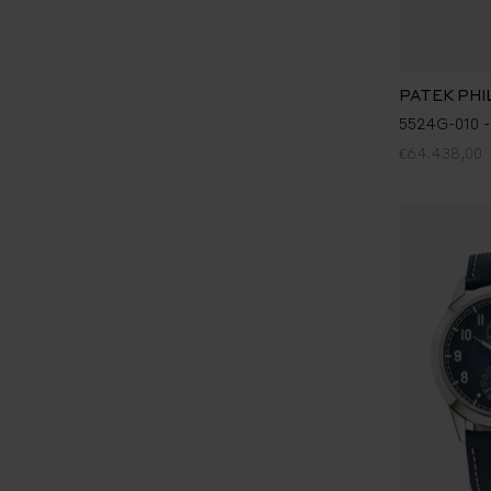
PATEK PHI
5524G-010 -
€64.438,00