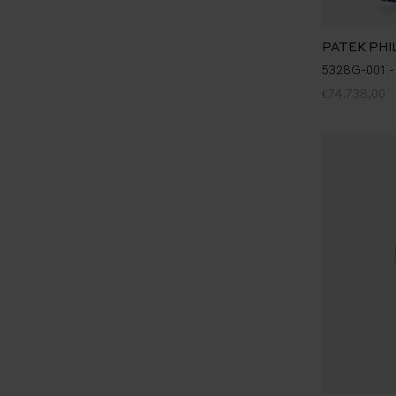
PATEK PHI
5328G-001 -
€74.738,00