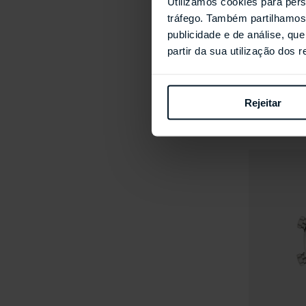
Utilizamos cookies para pers
tráfego. Também partilhamos 
publicidade e de análise, q
partir da sua utilização dos 
PATEK PHI
5322G-010 -
Rejeitar
€269.488,00