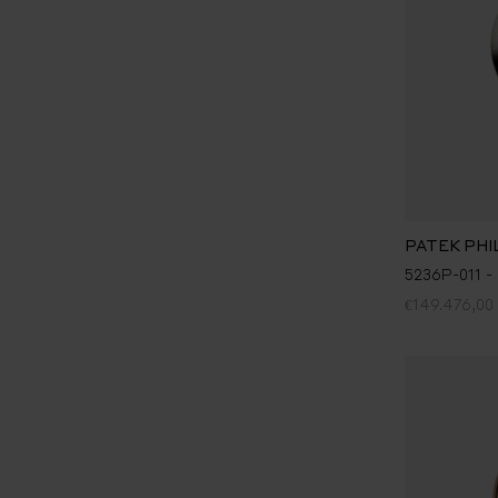
PATEK PHI
5236P-011 -
€149.476,00