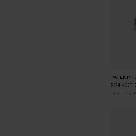
PATEK PHI
5374/400P-0
€4.311.798,0