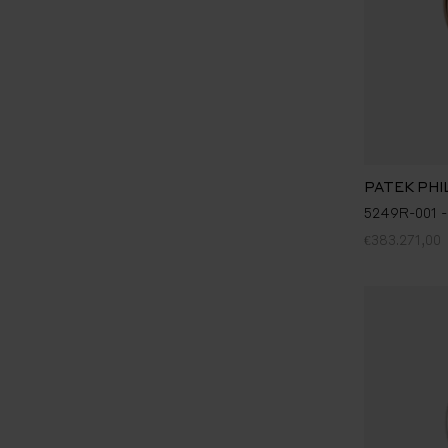
PATEK PHI
5249R-001 -
€383.271,00