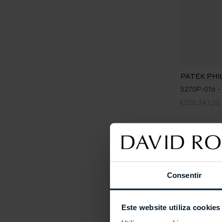
PATEK PHI
5270P-016 -
€238.347,00
Consentir
Este website utiliza cookies