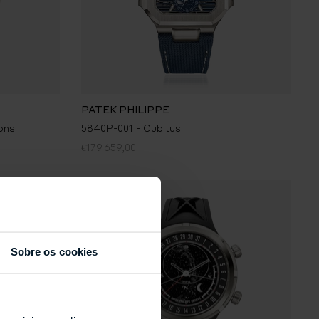
PATEK PHILIPPE
ons
5840P-001 - Cubitus
€179.659,00
Sobre os cookies