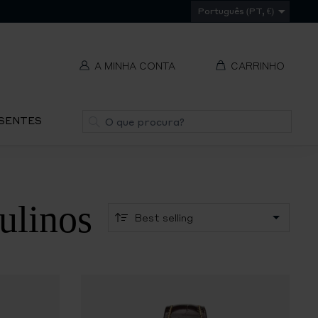
Português (PT, €)
A MINHA CONTA
CARRINHO
t
Pesquisa
ESENTES
V
REMOVER
ti
ulinos
S
IR
PA
O
CH