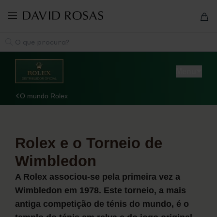
Pular
para
navegação
Pesquisa
Menu
O mundo Rolex
Descubra a Rolex
Relógios Rolex
Novos Modelos 2026
Rolex e o Torneio de
Acessórios Rolex
Wimbledon
A arte da relojoaria Rolex
A Rolex associou-se pela primeira vez a
Manutenção
Wimbledon em 1978. Este torneio, a mais
Oyster Story
antiga competição de ténis do mundo, é o