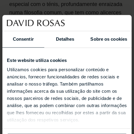
especial com o ténis, profundamente enraizada
numa filosofia comum, que tem como alicerces
a busca contínua da excelência, o anseio de
alcançar precisão e inovação, a elegância do
movimento, o esforço inabalável, o respeito
Consentir
Detalhes
Sobre os cookies
pela tradição e a vontade de ir sempre além dos
limites pessoais.
Este website utiliza cookies
Utilizamos cookies para personalizar conteúdo e
Ao longo dos anos, a Rolex tem alargado o seu
anúncios, fornecer funcionalidades de redes sociais e
envolvimento no desporto, tornando-se Parceira
analisar o nosso tráfego. Também partilhamos
Premium do ténis mundial, tanto em torneios
informações acerca da sua utilização do site com os
masculinos como femininos.
nossos parceiros de redes sociais, de publicidade e de
análise, que as podem combinar com outras informações
que lhes forneceu ou recolhidas por estes a partir da sua
A marca apoia a maioria das principais
utilização dos respetivos serviços.
competições, incluindo os quatro torneios do
Grand Slam®, as ATP e WTA Finals, os torneios