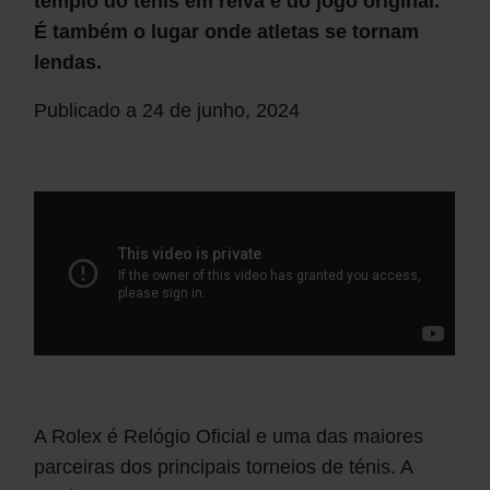
Rolex na David Rosas
templo do ténis em relva e do jogo original.
É também o lugar onde atletas se tornam
Contacte-nos
lendas.
Publicado a 24 de junho, 2024
A Rolex é Relógio Oficial e uma das maiores
parceiras dos principais torneios de ténis. A