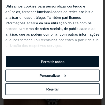
Utilizamos cookies para personalizar conteúdo e
REPOSSI ANTIFER
anúncios, fornecer funcionalidades de redes sociais e
analisar o nosso tráfego. Também partilhamos
informações acerca da sua utilização do site com os
nossos parceiros de redes sociais, de publicidade e de
análise, que as podem combinar com outras informações
que lhes forneceu ou recolhidas por estes a partir da sua
utilização dos respetivos serviços.
Permitir todos
Personalizar
Rejeitar