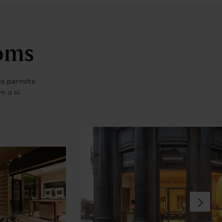
ooms
os permite
 a si.