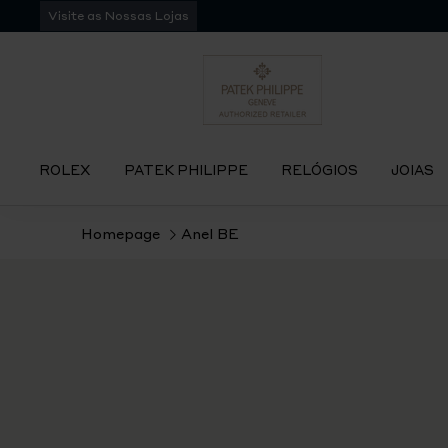
Pular
Visite as Nossas Lojas
para
navegação
ROLEX
PATEK PHILIPPE
RELÓGIOS
JOIAS
Homepage
Anel BE