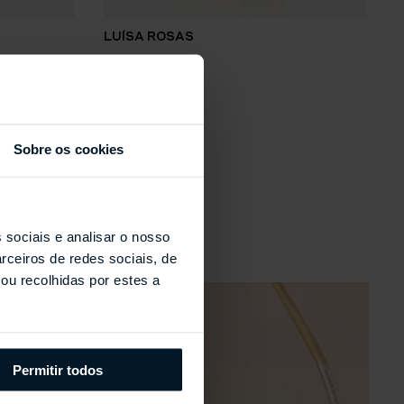
LUÍSA ROSAS
L
Anel BE #L
A
Sobre os cookies
s
 sociais e analisar o nosso
rceiros de redes sociais, de
ou recolhidas por estes a
Permitir todos