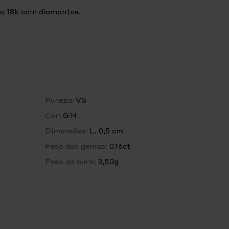
co 18k com diamantes.
Pureza:
VS
Cor:
G/H
Dimensões:
L. 0,5 cm
Peso das gemas:
0.16ct
Peso do ouro:
3,50g