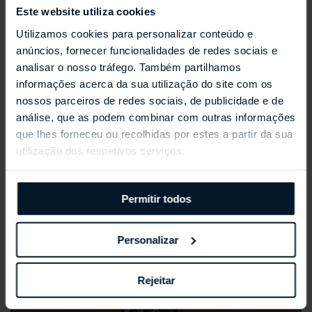
Este website utiliza cookies
Utilizamos cookies para personalizar conteúdo e
anúncios, fornecer funcionalidades de redes sociais e
REPOSSI ANTIFER
analisar o nosso tráfego. Também partilhamos
informações acerca da sua utilização do site com os
nossos parceiros de redes sociais, de publicidade e de
análise, que as podem combinar com outras informações
que lhes forneceu ou recolhidas por estes a partir da sua
utilização dos respetivos serviços.
Permitir todos
Personalizar
Rejeitar