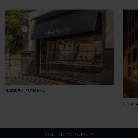
MADEIRA, FUNCHAL
LISBOA
VOLTAR AO TOPO