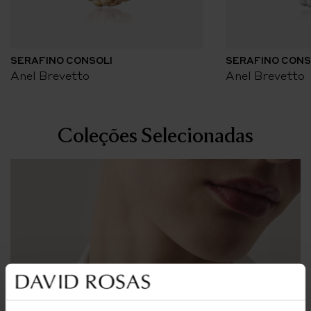
SERAFINO CONSOLI
SERAFINO CONS
Anel Brevetto
Anel Brevetto
Coleções Selecionadas