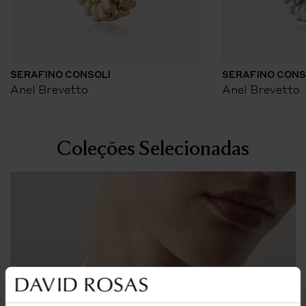
SERAFINO CONSOLI
SERAFINO CONS
Anel Brevetto
Anel Brevetto
Coleções Selecionadas