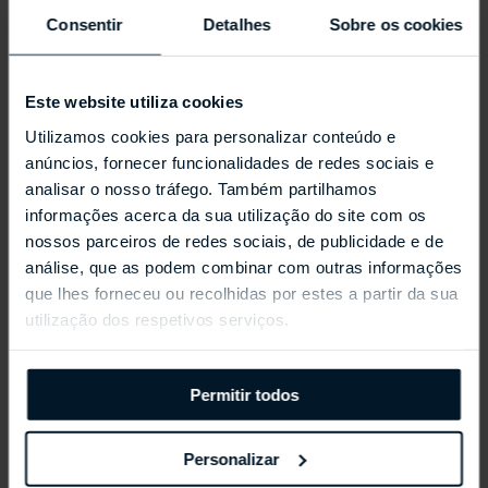
Consentir
Detalhes
Sobre os cookies
Este website utiliza cookies
Utilizamos cookies para personalizar conteúdo e
anúncios, fornecer funcionalidades de redes sociais e
analisar o nosso tráfego. Também partilhamos
informações acerca da sua utilização do site com os
nossos parceiros de redes sociais, de publicidade e de
análise, que as podem combinar com outras informações
REPOSSI ANTIFER
que lhes forneceu ou recolhidas por estes a partir da sua
utilização dos respetivos serviços.
Permitir todos
Personalizar