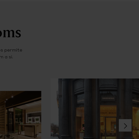
ooms
os permite
 a si.