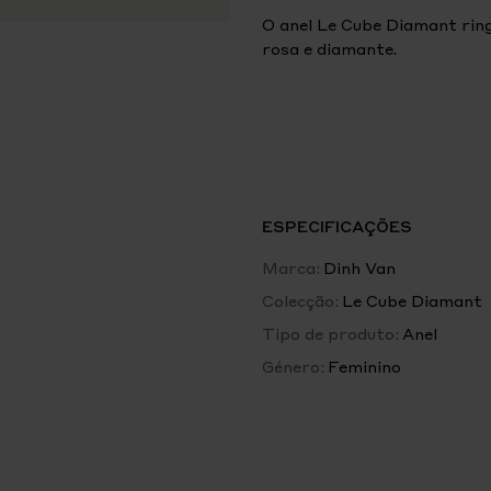
O anel Le Cube Diamant ring
rosa e diamante.
O icónico anel de diamante 
preciosidade do diamante, p
Uma declinação para todos 
ESPECIFICAÇÕES
Marca:
Dinh Van
Colecção:
Le Cube Diamant
Tipo de produto:
Anel
Género:
Feminino