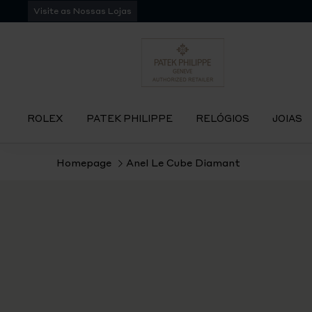
Pular
Visite as Nossas Lojas
para
navegação
ROLEX
PATEK PHILIPPE
RELÓGIOS
JOIAS
Homepage
Anel Le Cube Diamant