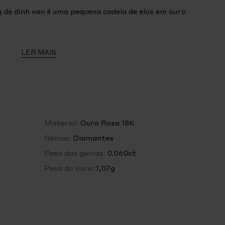
 de dinh van é uma pequena cadeia de elos em ouro
Le Cube combina ultra delicadeza do desenho e
LER MAIS
ara um clássico que se pode usar sempre.
e para cada ocasião.
Material:
Ouro Rosa 18K
Gemas:
Diamantes
Peso das gemas:
0.060ct
Peso do ouro:
1,07g