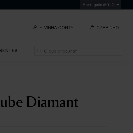
Português (PT, €)
A MINHA CONTA
CARRINHO
t
Pesquisa
ESENTES
V
REMOVER
ti
S
Cube Diamant
IR
PA
O
CH