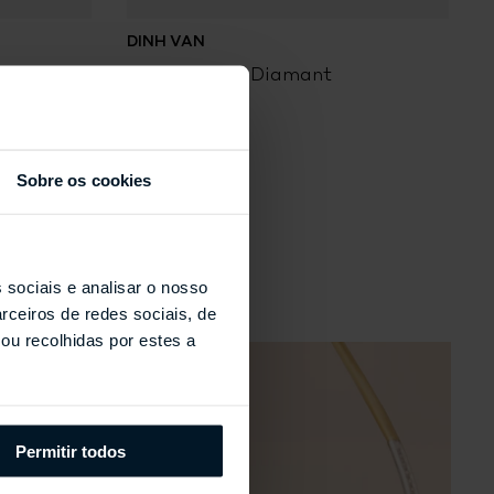
DINH VAN
D
Anel Le Cube Diamant
A
Sobre os cookies
s
 sociais e analisar o nosso
rceiros de redes sociais, de
ou recolhidas por estes a
Permitir todos