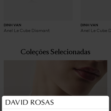
DINH VAN
DINH VAN
Anel Le Cube Diamant
Anel Le Cube 
Coleções Selecionadas