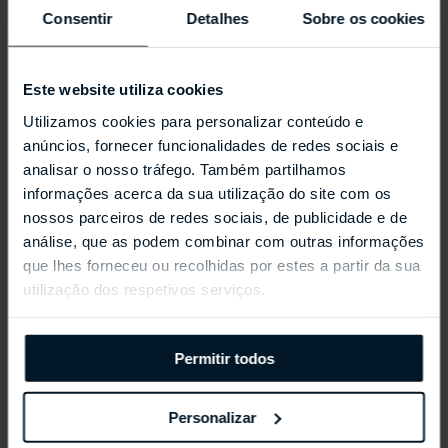
Consentir
Detalhes
Sobre os cookies
Este website utiliza cookies
Utilizamos cookies para personalizar conteúdo e
anúncios, fornecer funcionalidades de redes sociais e
analisar o nosso tráfego. Também partilhamos
informações acerca da sua utilização do site com os
nossos parceiros de redes sociais, de publicidade e de
REPOSSI ANTIFER
análise, que as podem combinar com outras informações
que lhes forneceu ou recolhidas por estes a partir da sua
utilização dos respetivos serviços.
Permitir todos
Personalizar