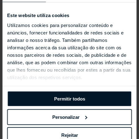
Este website utiliza cookies
Utilizamos cookies para personalizar conteúdo e
anúncios, fornecer funcionalidades de redes sociais e
analisar o nosso tráfego. Também partilhamos
informações acerca da sua utilização do site com os
REPOSSI ANTIFER
nossos parceiros de redes sociais, de publicidade e de
análise, que as podem combinar com outras informações
que lhes forneceu ou recolhidas por estes a partir da sua
utilização dos respetivos serviços.
Permitir todos
Personalizar
Rejeitar