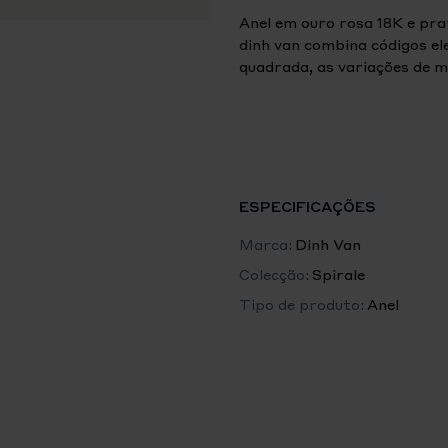
Anel em ouro rosa 18K e prat
dinh van combina códigos el
quadrada, as variações de ma
Spirale dinh van pode ficar 
ESPECIFICAÇÕES
Marca:
Dinh Van
Colecção:
Spirale
Tipo de produto:
Anel