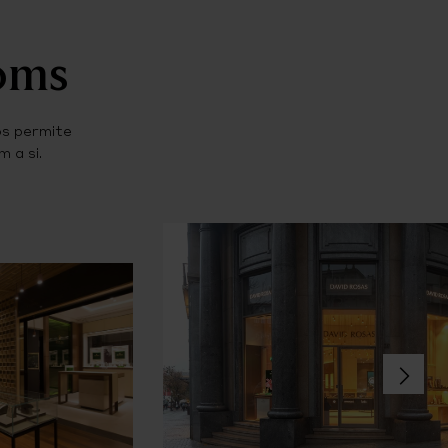
ooms
os permite
 a si.