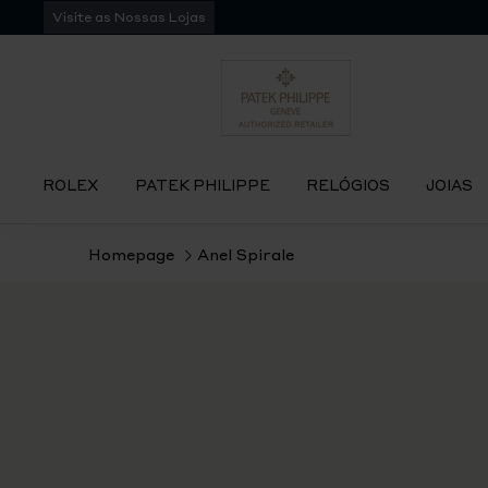
Pular
Visite as Nossas Lojas
para
navegação
ROLEX
PATEK PHILIPPE
RELÓGIOS
JOIAS
Homepage
Anel Spirale