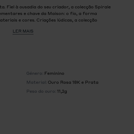
a. Fiel à ousadia do seu criador, a colecção Spirale
ementares e chave da Maison: o fio, a forma
teriais e cores. Criações lúdicas, a colecção
infinitamente entrelaçada.
LER MAIS
Género:
Feminino
Material:
Ouro Rosa 18K e Prata
Peso do ouro:
11,2g