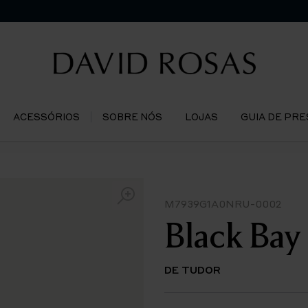
ACESSÓRIOS
SOBRE NÓS
LOJAS
GUIA DE PR
M7939G1A0NRU-0002
Black Ba
DE TUDOR