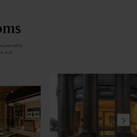
ooms
os permite
 a si.