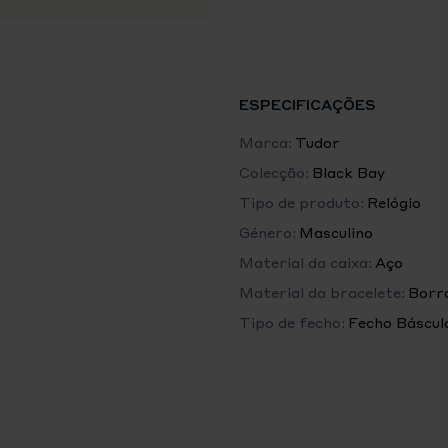
Garantia transferível de ci
manutenção periódicas obri
Caixa
Caixa de 39 mm em aço inox
ESPECIFICAÇÕES
Distância entre asas: 20 m
Marca:
Tudor
Colecção:
Black Bay
Espessura da caixa: 12.8 mm
Tipo de produto:
Relógio
Movimento
Género:
Masculino
Calibre de Manufatura MT
Material da caixa:
Aço
Movimento mecânico de cord
Material da bracelete:
Borr
Função GMT integrada
Tipo de fecho:
Fecho Báscul
Coroa
Coroa de rosca em aço inox
Estanquidade
Estanque até 200 m