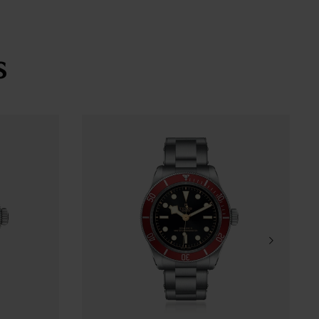
al de 24 horas em aço inoxidável com disco em
x e preto
s
 de horas com apliques dourados
 fecho TUDOR “T-fit”