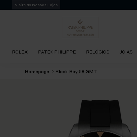
Pular
Visite as Nossas Lojas
para
navegação
ROLEX
PATEK PHILIPPE
RELÓGIOS
JOIAS
Homepage
Black Bay 58 GMT