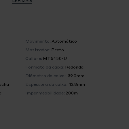
LER MAIS
nco anos, sem registo nem verificações de
gatórias
idável com acabamento polido e acetinado
m
Movimento:
Automático
Mostrador:
Preto
Calibre:
MT5450-U
Formato da caixa:
Redonda
5450-U (certificação COSC e METAS)
Diâmetro da caixa:
39.0mm
a automática com sistema de rotor bidirecional
acha
Espessura da caixa:
12.8mm
a
Impermeabilidade:
200m
idável com a rosa TUDOR em relevo