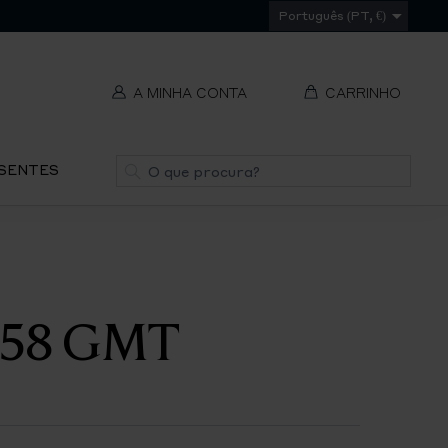
Português (PT, €)
A MINHA CONTA
CARRINHO
t
Pesquisa
ESENTES
V
REMOVER
ti
S
y 58 GMT
IR
PA
O
CH