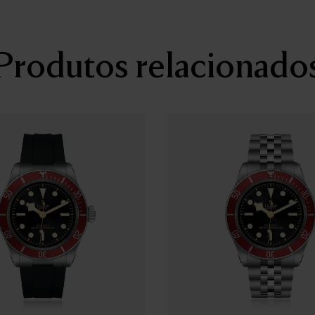
Luneta
Luneta giratória bidirecion
alumínio anodizado bordeau
Produtos relacionado
Mostrador
Preto, côncavo, marcadores
Vidro
Vidro de safira côncavo
Bracelete
Bracelete em borracha com