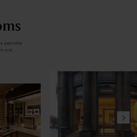
ooms
os permite
 a si.