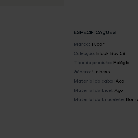
Garantia de cinco anos
Garantia transferível de ci
manutenção periódicas obri
Caixa
ESPECIFICAÇÕES
Caixa de 39 mm em aço inox
Marca:
Tudor
Distância entre asas: 20 m
Colecção:
Black Bay 58
Tipo de produto:
Relógio
Espessura da caixa: 11.7 mm
Género:
Unisexo
Movimento
Material da caixa:
Aço
Calibre de Manufatura MT
Material do bisel:
Aço
Movimento mecânico de cord
Material da bracelete:
Borr
Reserva de marcha
Reserva de marcha de 65 ho
Coroa
Coroa de rosca em aço inox