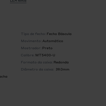
LER MAIS
nco anos, sem registo nem verificações de
gatórias
idável com acabamento polido e acetinado
Tipo de fecho:
Fecho Báscula
m
Movimento:
Automático
Mostrador:
Preto
Calibre:
MT5400-U
Formato da caixa:
Redonda
5400-U (certificação COSC e METAS)
Diâmetro da caixa:
39.0mm
a automática com sistema de rotor bidirecional
acha
ras
idável com a rosa TUDOR em relevo