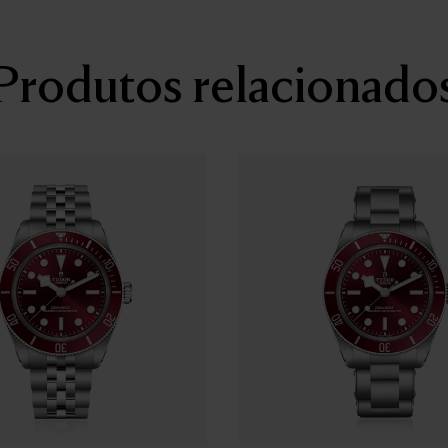
Estanquidade
Estanque até 200 metros
Produtos relacionado
Luneta
Luneta giratória unidirecion
anodizado
Mostrador
Preto mate, côncavo, com m
Vidro
Vidro de safira côncavo
Bracelete
Bracelete em borracha com