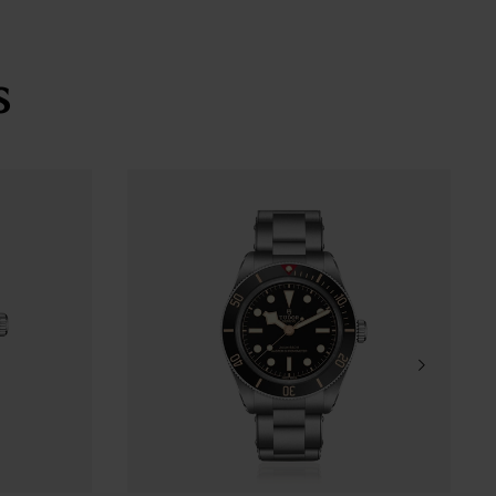
s
al em aço inoxidável com disco em alumínio
arcadores de horas aplicados
 fecho TUDOR “T-fit”