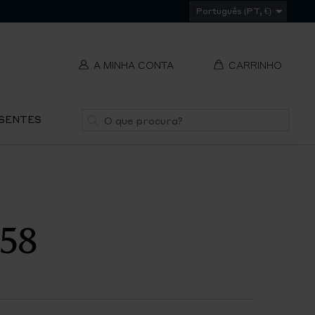
Português (PT, €)
A MINHA CONTA
CARRINHO
t
Pesquisa
ESENTES
V
REMOVER
ti
S
 58
IR
PA
O
CH