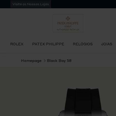
Pular
Visite as Nossas Lojas
para
navegação
ROLEX
PATEK PHILIPPE
RELÓGIOS
JOIAS
Homepage
Black Bay 58