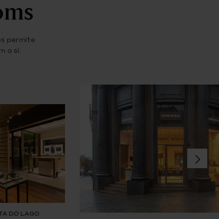
ooms
os permite
 a si.
TA DO LAGO