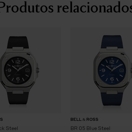
Produtos relacionado
RESISTÊNCIA À ÁGUA
100 metros.
BRACELETE
Borracha azul ou aço polido
FIVELA
Báscula. Aço polido acetina
SS
BELL & ROSS
ck Steel
BR 05 Blue Steel