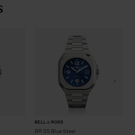
s
 acetinado.
do
BELL & ROSS
B
BR 05 Blue Steel
B