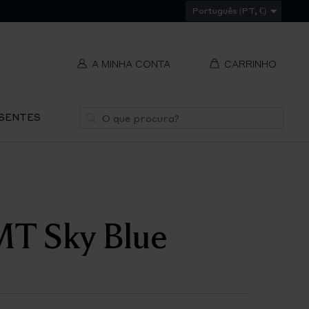
Português (PT, €)
A MINHA CONTA
CARRINHO
t
Pesquisa
ESENTES
V
REMOVER
ti
S
T Sky Blue
IR
PA
O
CH