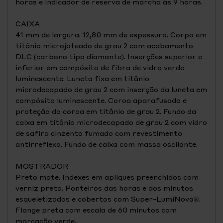
horas e indicador de reserva de marcha às 9 horas.
CAIXA
41 mm de largura. 12,80 mm de espessura. Corpo em
titânio microjateado de grau 2 com acabamento
DLC (carbono tipo diamante). Inserções superior e
inferior em compósito de fibra de vidro verde
luminescente. Luneta fixa em titânio
microdecapado de grau 2 com inserção da luneta em
compósito luminescente. Coroa aparafusada e
proteção da coroa em titânio de grau 2. Fundo da
caixa em titânio microdecapado de grau 2 com vidro
de safira cinzento fumado com revestimento
antirreflexo. Fundo de caixa com massa oscilante.
MOSTRADOR
Preto mate. Indexes em apliques preenchidos com
verniz preto. Ponteiros das horas e dos minutos
esqueletizados e cobertos com Super-LumiNova®.
Flange preta com escala de 60 minutos com
marcação verde.