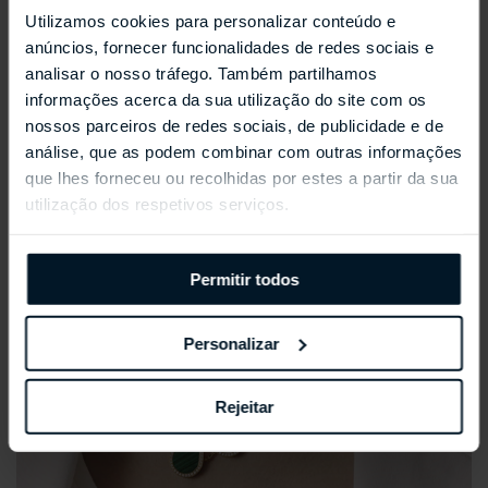
Coleções Selecionadas
Utilizamos cookies para personalizar conteúdo e
anúncios, fornecer funcionalidades de redes sociais e
analisar o nosso tráfego. Também partilhamos
informações acerca da sua utilização do site com os
nossos parceiros de redes sociais, de publicidade e de
análise, que as podem combinar com outras informações
que lhes forneceu ou recolhidas por estes a partir da sua
utilização dos respetivos serviços.
Permitir todos
Personalizar
Rejeitar