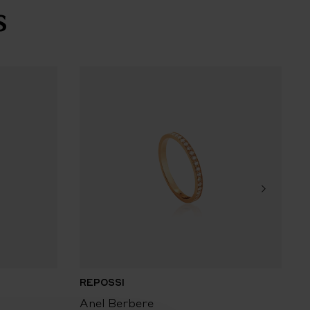
s
REPOSSI
R
Anel Berbere
A