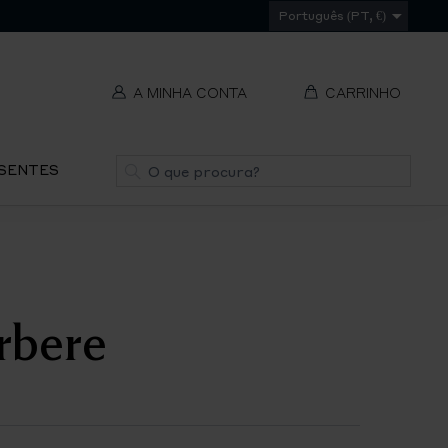
Português (PT, €)
A MINHA CONTA
CARRINHO
t
Pesquisa
ESENTES
V
REMOVER
ti
S
rbere
IR
PA
O
CH