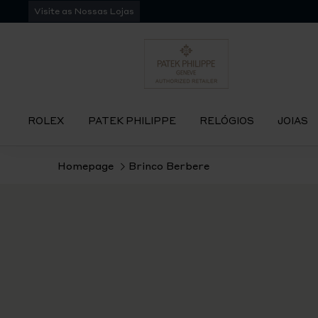
Pular
Visite as Nossas Lojas
para
navegação
ROLEX
PATEK PHILIPPE
RELÓGIOS
JOIAS
Homepage
Brinco Berbere