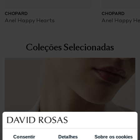
CHOPARD
CHOPARD
Anel Happy Hearts
Anel Happy He
Coleções Selecionadas
Consentir
Detalhes
Sobre os cookies