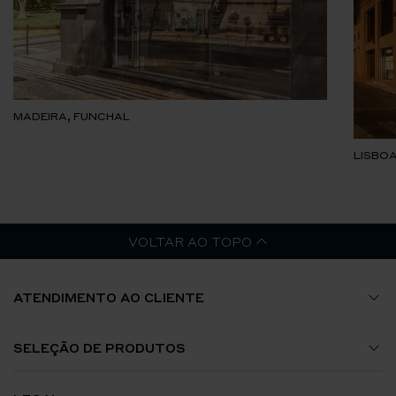
MADEIRA, FUNCHAL
LISBOA
VOLTAR AO TOPO
ATENDIMENTO AO CLIENTE
Guia de Tamanhos
SELEÇÃO DE PRODUTOS
A Minha Conta
Relógios