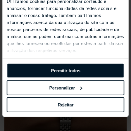
Utilizamos cookies para personalizar conteúdo e
REPOSSI ANTIFER
anúncios, fornecer funcionalidades de redes sociais e
analisar o nosso tráfego. Também partilhamos
informações acerca da sua utilização do site com os
nossos parceiros de redes sociais, de publicidade e de
análise, que as podem combinar com outras informações
que lhes forneceu ou recolhidas por estes a partir da sua
utilização dos respetivos serviços.
Permitir todos
Personalizar
Rejeitar