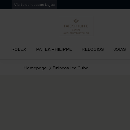
Pular
Visite as Nossas Lojas
para
navegação
ROLEX
PATEK PHILIPPE
RELÓGIOS
JOIAS
Homepage
Brincos Ice Cube