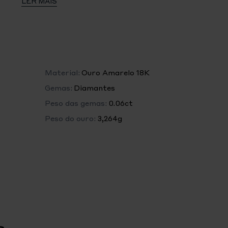
LER MAIS
o e geometria milagrosa, o cubo é uma fonte de
s criativos. Ao selecionar esta figura, a coleção
ua natureza rara, a sua estética disruptiva, bem
e luz reflectidos nas suas múltiplas facetas.
Material:
Ouro Amarelo 18K
Gemas:
Diamantes
Peso das gemas:
0.06ct
Peso do ouro:
3,264g