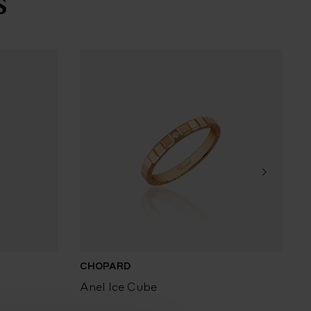
s
CHOPARD
Anel Ice Cube
A