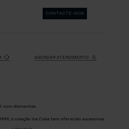
CONTACTE-NOS
R
AGENDAR ATENDIMENTO
K com diamantes.
999, a coleção Ice Cube tem oferecido sucessivas
ica moderna inspirada por minúsculos blocos de