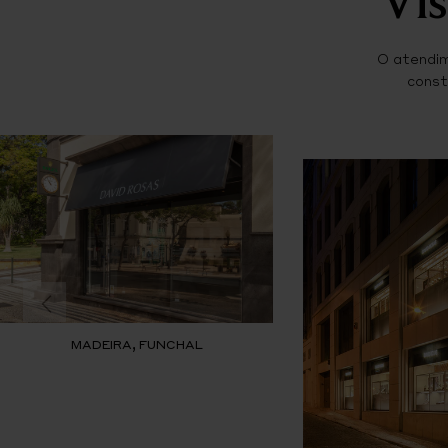
O atendim
const
MADEIRA, FUNCHAL