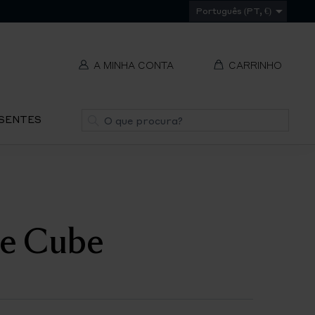
Português (PT, €)
A MINHA CONTA
CARRINHO
t
Pesquisa
ESENTES
V
REMOVER
ti
S
ce Cube
IR
PA
O
CH