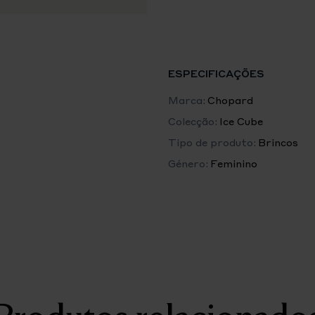
gelo. Simbolizando perfeiçã
inspiração em todos os campo
Ice Cube ousa jogar com a s
como os infinitos lampejos d
Elegância Minimalista
ESPECIFICAÇÕES
Marca:
Chopard
Colecção:
Ice Cube
Tipo de produto:
Brincos
Género:
Feminino