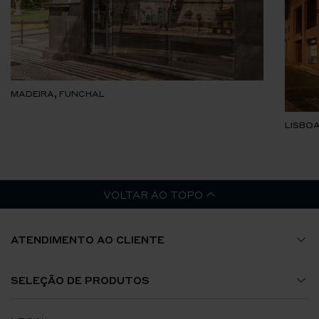
MADEIRA, FUNCHAL
LISBOA
VOLTAR AO TOPO
ATENDIMENTO AO CLIENTE
Guia de Tamanhos
SELEÇÃO DE PRODUTOS
A Minha Conta
Relógios