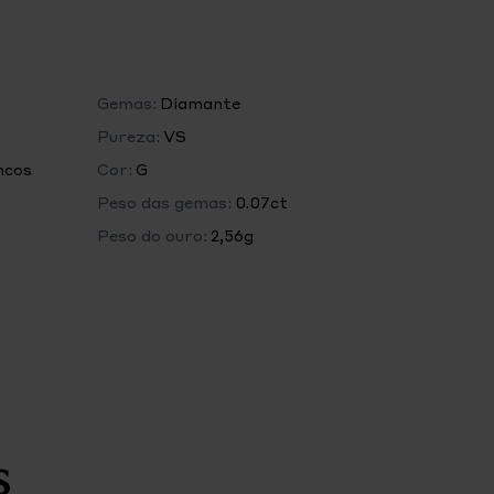
Gemas:
Diamante
Pureza:
VS
ncos
Cor:
G
Peso das gemas:
0.07ct
Peso do ouro:
2,56g
s