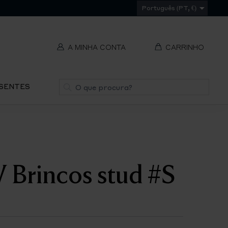
Português (PT, €)
A MINHA CONTA
CARRINHO
t
Pesquisa
ESENTES
V
REMOVER
ti
S
Brincos stud #S
IR
PA
O
CH