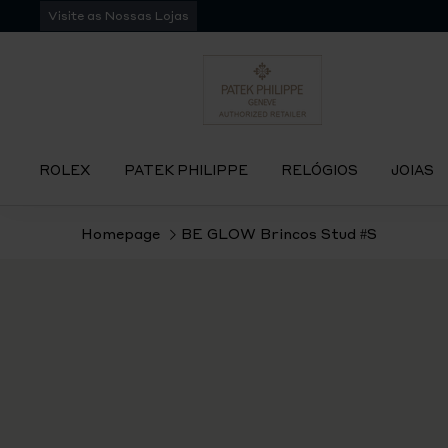
Pular
Visite as Nossas Lojas
para
navegação
ROLEX
PATEK PHILIPPE
RELÓGIOS
JOIAS
Homepage
BE GLOW Brincos Stud #S