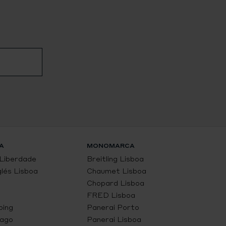
A
MONOMARCA
 Liberdade
Breitling Lisboa
glés Lisboa
Chaumet Lisboa
Chopard Lisboa
FRED Lisboa
ping
Panerai Porto
Lago
Panerai Lisboa