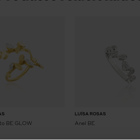
AS
LUÍSA ROSAS
rto BE GLOW
Anel BE