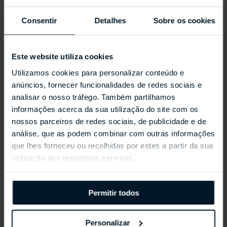
Consentir
Detalhes
Sobre os cookies
Este website utiliza cookies
Utilizamos cookies para personalizar conteúdo e
anúncios, fornecer funcionalidades de redes sociais e
analisar o nosso tráfego. Também partilhamos
informações acerca da sua utilização do site com os
nossos parceiros de redes sociais, de publicidade e de
análise, que as podem combinar com outras informações
REPOSSI ANTIFER
que lhes forneceu ou recolhidas por estes a partir da sua
utilização dos respetivos serviços.
Permitir todos
Personalizar