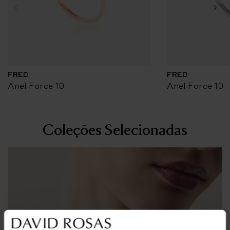
FRED
FRED
Anel Force 10
Anel Force 10
Coleções Selecionadas