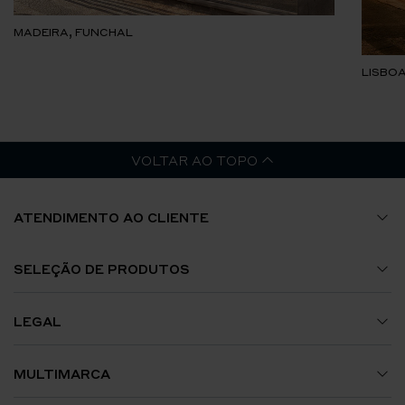
MADEIRA, FUNCHAL
LISBOA
VOLTAR AO TOPO
ATENDIMENTO AO CLIENTE
Guia de Tamanhos
SELEÇÃO DE PRODUTOS
A Minha Conta
Relógios
LEGAL
Envios e Encomendas
Jóias
Termos e Condições
MULTIMARCA
Trocas e Devoluções
Acessórios